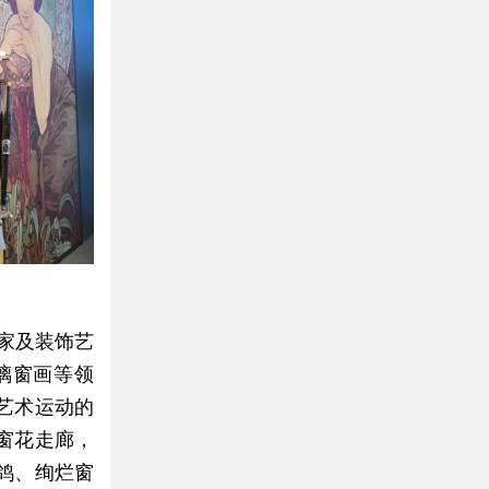
家及装饰艺
璃窗画等领
艺术运动的
窗花走廊，
鸽、绚烂窗