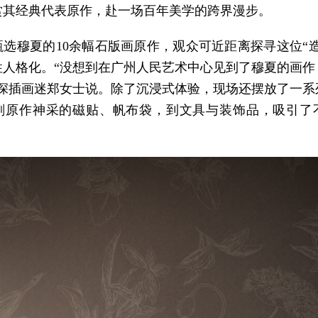
赏其经典代表原作，赴一场百年美学的跨界漫步。
甄选穆夏的10余幅石版画原作，观众可近距离探寻这位“造
性人格化。“没想到在广州人民艺术中心见到了穆夏的画作
资深插画迷郑女士说。除了沉浸式体验，现场还摆放了一系
刻原作神采的磁贴、帆布袋，到文具与装饰品，吸引了