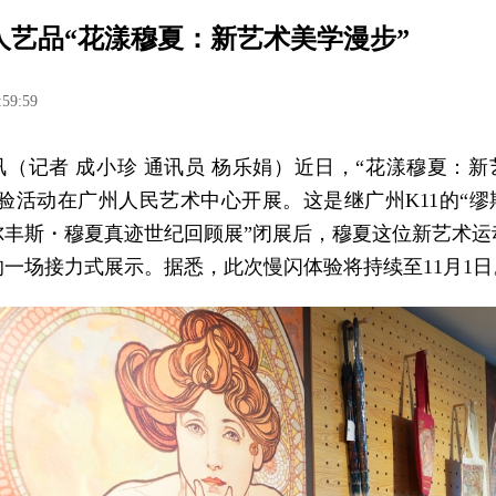
人艺品“花漾穆夏：新艺术美学漫步”
:59:59
讯（记者 成小珍 通讯员 杨乐娟）近日，“花漾穆夏：新
体验活动在广州人民艺术中心开展。这是继广州K11的“缪
尔丰斯・穆夏真迹世纪回顾展”闭展后，穆夏这位新艺术运
一场接力式展示。据悉，此次慢闪体验将持续至11月1日