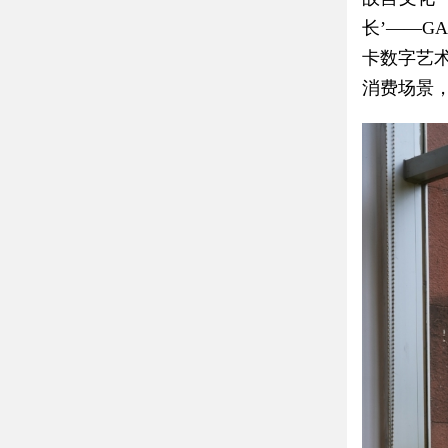
长’——G
卡数字艺
消费场景