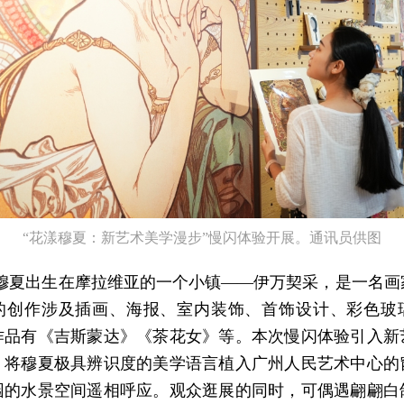
“花漾穆夏：新艺术美学漫步”慢闪体验开展。通讯员供图
·穆夏出生在摩拉维亚的一个小镇——伊万契采，是一名画
的创作涉及插画、海报、室内装饰、首饰设计、彩色玻
作品有《吉斯蒙达》《茶花女》等。本次慢闪体验引入新
，将穆夏极具辨识度的美学语言植入广州人民艺术中心的
园的水景空间遥相呼应。观众逛展的同时，可偶遇翩翩白