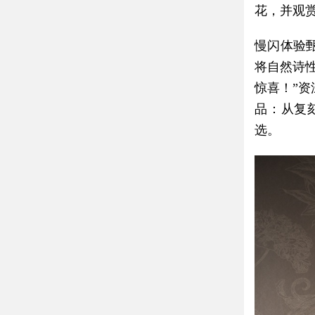
花，并观
慢闪体验
将自然诗
惊喜！”
品：从复
选。