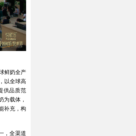
球鲜奶全产
，以全球高
提供品质范
奶为载体，
能补充，构
第一，全渠道