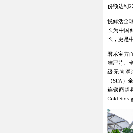
份额达到2
悦鲜活全
长为中国
长，更是
君乐宝方
准严苛、
级无菌灌
（SFA
连锁商超昇菘
Cold St