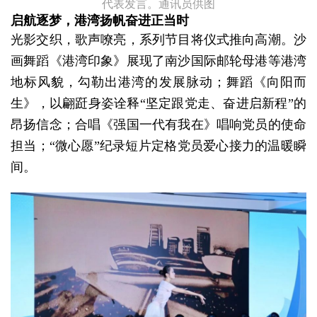
代表发言。通讯员供图
启航逐梦，港湾扬帆奋进正当时
光影交织，歌声嘹亮，系列节目将仪式推向高潮。沙
画舞蹈《港湾印象》展现了南沙国际邮轮母港等港湾
地标风貌，勾勒出港湾的发展脉动；舞蹈《向阳而
生》，以翩跹身姿诠释“坚定跟党走、奋进启新程”的
昂扬信念；合唱《强国一代有我在》唱响党员的使命
担当；“微心愿”纪录短片定格党员爱心接力的温暖瞬
间。