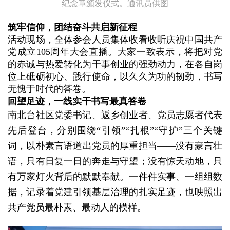
纪念章颁发仪式。通讯员供图
筑牢信仰，团结奋斗共启新征程
活动现场，全体参会人员集体收看收听庆祝中国共产
党成立105周年大会直播。大家一致表示，将把对党
的赤诚与热爱转化为干事创业的强劲动力，在各自岗
位上砥砺初心、践行使命，以久久为功的韧劲，书写
无愧于时代的答卷。
回望足迹，一线实干书写最真答卷
南北台社区党委书记、返乡创业者、党员志愿者代表
先后登台，分别围绕“引领”“扎根”“守护”三个关键
词，以朴素言语道出党员的厚重担当——没有豪言壮
语，只有日复一日的奔走与守望；没有惊天动地，只
有万家灯火背后的默默奉献。一件件实事、一组组数
据，记录着党建引领基层治理的扎实足迹，也映照出
共产党员最朴素、最动人的模样。