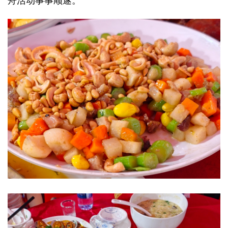
舟活动事事顺遂。