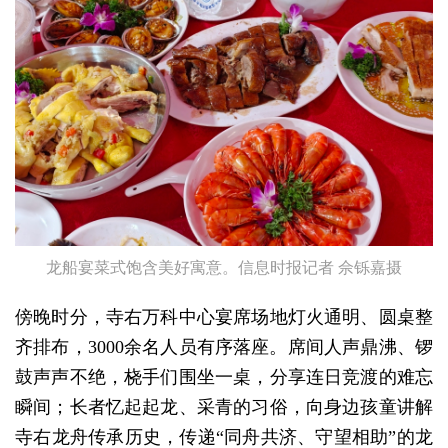
龙船宴菜式饱含美好寓意。信息时报记者 佘铄嘉摄
傍晚时分，寺右万科中心宴席场地灯火通明、圆桌整
齐排布，3000余名人员有序落座。席间人声鼎沸、锣
鼓声声不绝，桡手们围坐一桌，分享连日竞渡的难忘
瞬间；长者忆起起龙、采青的习俗，向身边孩童讲解
寺右龙舟传承历史，传递“同舟共济、守望相助”的龙