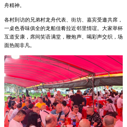
舟精神。
各村到访的兄弟村龙舟代表、街坊、嘉宾受邀共席，
一桌色香味俱全的龙船佳肴拉近邻里情谊。大家举杯
互道安康，席间笑语满堂，鞭炮声、喝彩声交织，场
面热闹非凡。