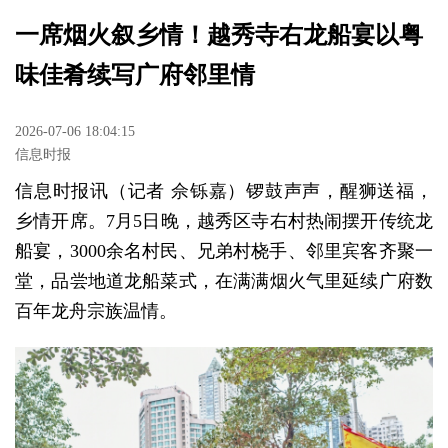
一席烟火叙乡情！越秀寺右龙船宴以粤
味佳肴续写广府邻里情
2026-07-06 18:04:15
信息时报
信息时报讯（记者 佘铄嘉）锣鼓声声，醒狮送福，
乡情开席。7月5日晚，越秀区寺右村热闹摆开传统龙
船宴，3000余名村民、兄弟村桡手、邻里宾客齐聚一
堂，品尝地道龙船菜式，在满满烟火气里延续广府数
百年龙舟宗族温情。