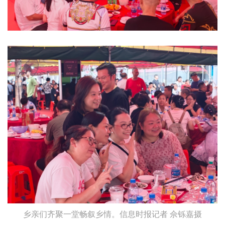
乡亲们齐聚一堂畅叙乡情。信息时报记者 佘铄嘉摄