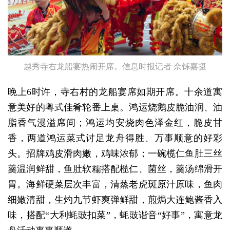
越秀寺右龙船宴热闹开席。信息时报记者 佘铄嘉摄
晚上6时许，寺右村的龙船宴席如期开席。十余道寓
意美好的粤式佳肴轮番上桌。鸿运烧鹅皮脆油润、油
脂香气漫溢席间；鸿运均安烧肉色泽金红，脆皮甘
香，两道鸿运菜式讨足龙舟得胜、万事顺意的好彩
头。招牌鸡皮滑肉嫩，鸡味浓郁；一碗榄仁鱼肚三丝
羹温润鲜甜，鱼肚软糯搭配榄仁、菌丝，羹汤绵滑开
胃。海鲜硬菜层次丰富，清蒸老虎斑原汁原味，鱼肉
细嫩清甜，生灼九节虾爽弹鲜甜，煎焗大连鲍酱香入
味，搭配“大利蚝豉扣菜”，蚝豉谐音“好事”，寓意龙