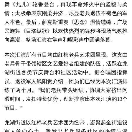
舞《九儿》轮番登台，再现革命烽火中的坚毅与柔
情；太极拳表演刚柔并济，尽显老兵退伍不褪色的军
人本色。最后，萨克斯重奏《思念》温情缱绻，广场
民族舞《目瑙纵歌》以欢快热烈的舞步将现场气氛推
向高潮，整场汇演在掌声和喝彩声中圆满落幕。
本次汇演所有节目均由红棉老兵艺术团呈现。这支由
老兵骨干带领辖区文艺爱好者组建的队伍，活跃在龙
湖街道各类节庆舞台和社区活动中。据合唱团指挥
员、退役军人钱阳贵介绍，团员们已经为本次汇演排
练了两个月。“我们老兵带头组织，协调大家挤出闲
暇时间，发挥特长优势，创新排演出本次汇演的13个
节目。”
龙湖街道以红棉老兵艺术团为纽带，凝聚起全街退役
军人的向心力，激发出老兵服务社区的热情与潜