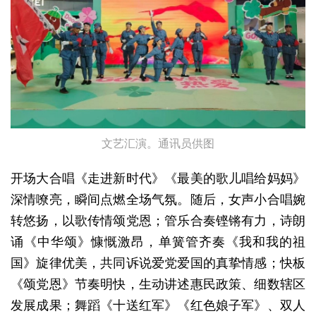
文艺汇演。通讯员供图
开场大合唱《走进新时代》《最美的歌儿唱给妈妈》
深情嘹亮，瞬间点燃全场气氛。随后，女声小合唱婉
转悠扬，以歌传情颂党恩；管乐合奏铿锵有力，诗朗
诵《中华颂》慷慨激昂，单簧管齐奏《我和我的祖
国》旋律优美，共同诉说爱党爱国的真挚情感；快板
《颂党恩》节奏明快，生动讲述惠民政策、细数辖区
发展成果；舞蹈《十送红军》《红色娘子军》、双人