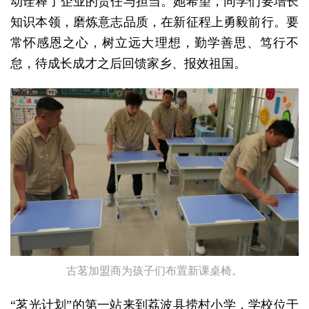
动诠释了企业的责任与担当。她希望，同学们要增长
知识本领，磨炼意志品质，在新征程上勇毅前行。要
常怀感恩之心，树立远大理想，勤学善思、笃行不
怠，待成长成才之后回馈家乡、报效祖国。
古茗加盟商为孩子们布置新课桌椅。
“茗光计划”的第一站来到荔波县捞村小学，学校位于