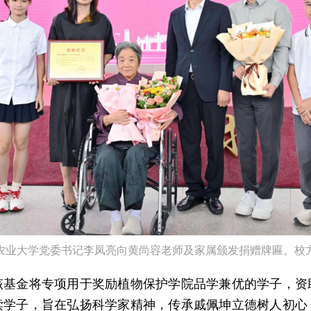
农业大学党委书记李凤亮向黄尚容老师及家属颁发捐赠牌匾。校
该基金将专项用于奖励植物保护学院品学兼优的学子，资
读学子，旨在弘扬科学家精神，传承戚佩坤立德树人初心