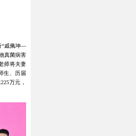
行“戚佩坤—
物真菌病害
老师将夫妻
师生、历届
25万元，