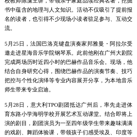
校教师陈潇主讲，带领亲子家庭品读经典名著，挖掘
书中蕴含的地理与人文知识。活动不仅吸引了提前报
名的读者，也引得不少现场小读者驻足参与、互动交
流。
5月25日，法国巴洛克键盘演奏家邦雅曼・阿拉尔受
邀走进星海音乐学院钢琴系。此前他刚在广州大剧院
完成两场历时近四小时的巴赫作品音乐会。现场，他
结合自身研究心得，围绕巴赫作品的演奏节奏、技巧
把控与个性化演绎等专业内容展开分享，为本地音乐
师生带来专业启迪。
5月28日，意大利TPO剧团抵达广州后，率先走进体
育东路小学海明学校开展艺术互动课堂。结合即将上
演的剧目，剧团演员为一至四年级学生带来趣味满满
的戏剧、舞蹈体验课，带领孩子们感受埃及、印度等