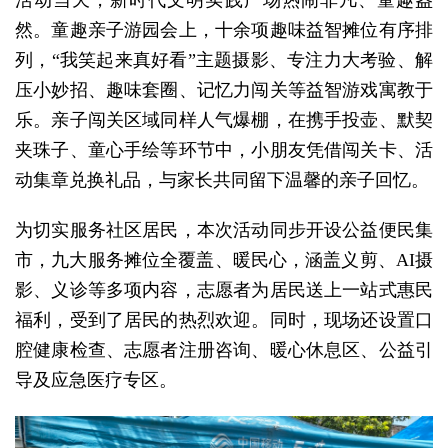
然。童趣亲子游园会上，十余项趣味益智摊位有序排
列，“我笑起来真好看”主题摄影、专注力大考验、解
压小妙招、趣味套圈、记忆力闯关等益智游戏寓教于
乐。亲子闯关区域同样人气爆棚，在携手投壶、默契
夹珠子、童心手绘等环节中，小朋友凭借闯关卡、活
动集章兑换礼品，与家长共同留下温馨的亲子回忆。
为切实服务社区居民，本次活动同步开设公益便民集
市，九大服务摊位全覆盖、暖民心，涵盖义剪、AI摄
影、义诊等多项内容，志愿者为居民送上一站式惠民
福利，受到了居民的热烈欢迎。同时，现场还设置口
腔健康检查、志愿者注册咨询、暖心休息区、公益引
导及应急医疗专区。