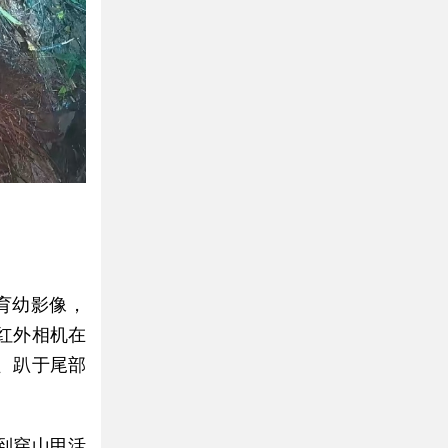
间育幼影像，
红外相机在
、趴于尾部
到穿山甲活