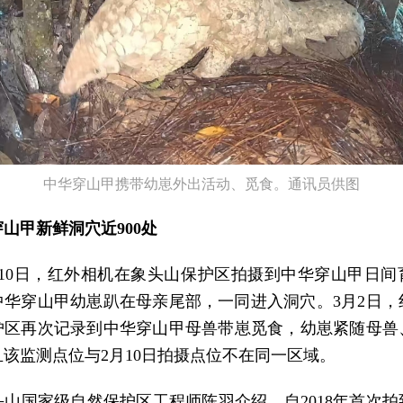
中华穿山甲携带幼崽外出活动、觅食。通讯员供图
山甲新鲜洞穴近900处
2月10日，红外相机在象头山保护区拍摄到中华穿山甲日
中华穿山甲幼崽趴在母亲尾部，一同进入洞穴。3月2日，
护区再次记录到中华穿山甲母兽带崽觅食，幼崽紧随母兽
该监测点位与2月10日拍摄点位不在同一区域。
头山国家级自然保护区工程师陈羽介绍，自2018年首次拍