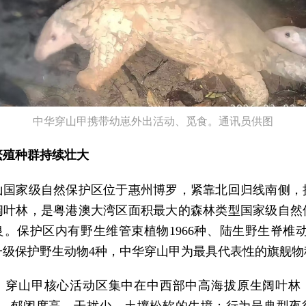
中华穿山甲携带幼崽外出活动、觅食。通讯员供图
繁殖种群持续壮大
山国家级自然保护区位于惠州博罗，紧靠北回归线南侧，
阔叶林，是粤港澳大湾区面积最大的森林类型国家级自然
。保护区内有野生维管束植物1966种、陆生野生脊椎动
一级保护野生动物4种，中华穿山甲为最具代表性的旗舰物
，穿山甲核心活动区集中在中西部中高海拔原生阔叶林