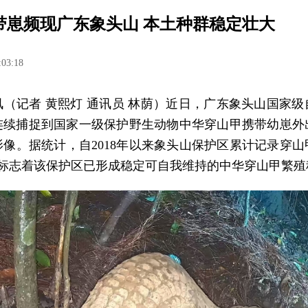
带崽频现广东象头山 本土种群稳定壮大
:03:18
讯（记者 黄熙灯 通讯员 林荫）近日，广东象头山国家级
连续捕捉到国家一级保护野生动物中华穿山甲携带幼崽外
影像。据统计，自2018年以来象头山保护区累计记录穿山
处，标志着该保护区已形成稳定可自我维持的中华穿山甲繁殖