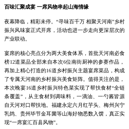
百味汇聚成宴 一席风物串起山海情缘
夜幕降临，精彩未停。“寻味百千万 相聚天河南”乡村
振兴风味宴正式开席，活动也进一步走向更深层次的
产业联动。
宴席的核心亮点分为两大美食体系，首批天河南必食
榜12道菜品全部来自本次6位南街厨神的参赛作品，
再加上精心打造的16道乡村振兴主题宴席菜品，构成
了专属天河南的乡村振兴美食矩阵。值得关注的是，
本次晚宴16道乡村振兴特色菜实现了帮扶食材“全链
条覆盖”，从主食材到调味料，一滴油、一勺酱皆源
自天河对口帮扶地。福建永定六月红芋头、梅州兴宁
乳鸽、贵州毕节金耳菌等山海好物悉数入馔，真正实
现“一席宴汇百县风物”。