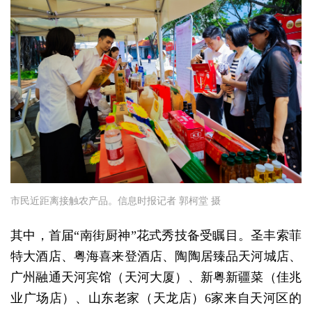
市民近距离接触农产品。信息时报记者 郭柯堂 摄
其中，首届“南街厨神”花式秀技备受瞩目。圣丰索菲
特大酒店、粤海喜来登酒店、陶陶居臻品天河城店、
广州融通天河宾馆（天河大厦）、新粤新疆菜（佳兆
业广场店）、山东老家（天龙店）6家来自天河区的