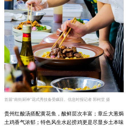
首届“南街厨神”花式秀技备受瞩目。信息时报记者 郭柯堂 摄
贵州红酸汤搭配黄花鱼，酸鲜层次丰富；章丘大葱焗
土鸡香气浓郁；特色风生水起捞鸡更是尽显乡土本味