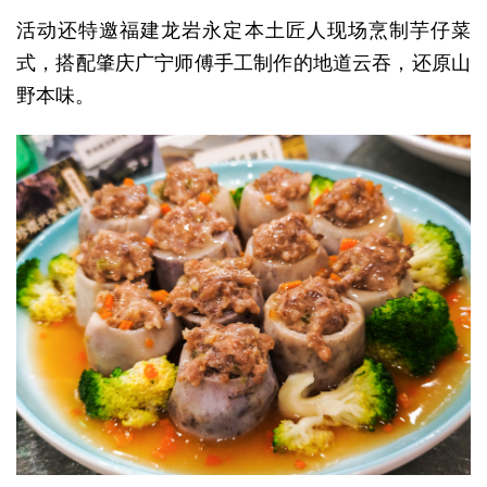
活动还特邀福建龙岩永定本土匠人现场烹制芋仔菜
式，搭配肇庆广宁师傅手工制作的地道云吞，还原山
野本味。