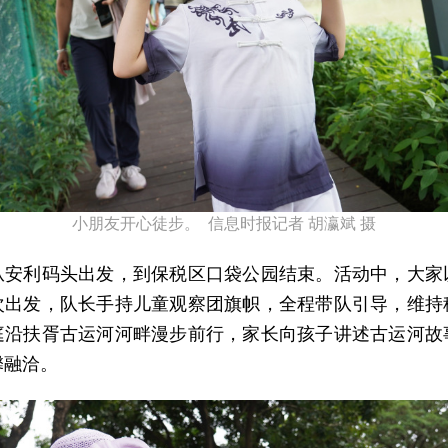
小朋友开心徒步。 信息时报记者 胡瀛斌 摄
从安利码头出发，到保税区口袋公园结束。活动中，大家
次出发，队长手持儿童观察团旗帜，全程带队引导，维持
庭沿扶胥古运河河畔漫步前行，家长向孩子讲述古运河故
馨融洽。