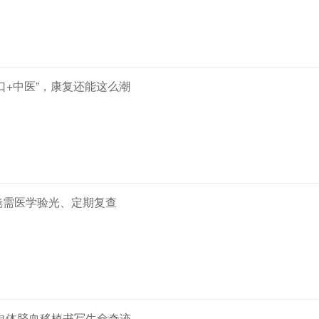
口+中医”，康复还能这么潮
镜需医学验光、定期复查
，自体脐血移植书写生命奇迹